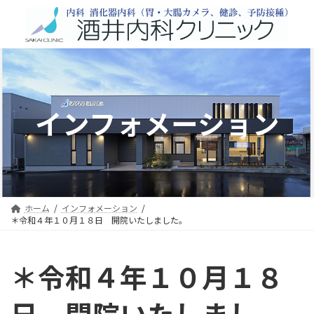
コ
ナ
ン
ビ
テ
ゲ
ン
ー
ツ
シ
へ
ョ
インフォメーション
ス
ン
キ
に
ッ
移
プ
動
ホーム
インフォメーション
＊令和４年１０月１８日 開院いたしました。
＊令和４年１０月１８
日 開院いたしまし